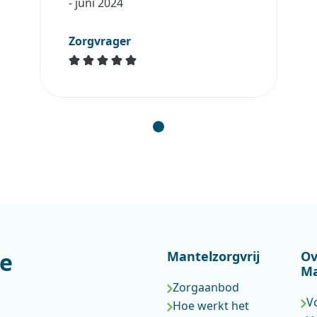
- juni 2024
Zorgvrager
ze
Mantelzorgvrij
Ov
Ma
Zorgaanbod
V
Hoe werkt het