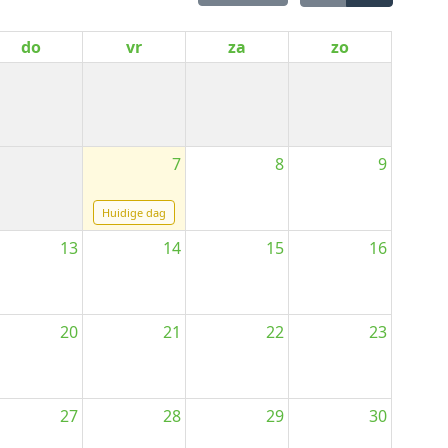
do
vr
za
zo
7
8
9
Huidige dag
13
14
15
16
20
21
22
23
27
28
29
30