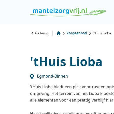
Ga terug
Zorgaanbod
'tHuis Lioba
'tHuis Lioba
Egmond-Binnen
'tHuis Lioba biedt een plek voor rust en ont
omgeving. Het terrein van het Lioba klooste
alle elementen voor een prettig verblijf hier
Naast palliatieve respijtzorg wordt er ook