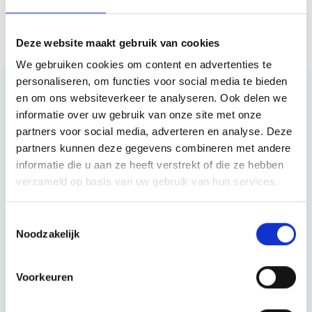
Deze website maakt gebruik van cookies
We gebruiken cookies om content en advertenties te
personaliseren, om functies voor social media te bieden
en om ons websiteverkeer te analyseren. Ook delen we
Meld je aan voor onze nieuwsbrief
informatie over uw gebruik van onze site met onze
partners voor social media, adverteren en analyse. Deze
Blijf op de hoogte van het laatste nieuws over
partners kunnen deze gegevens combineren met andere
respijtzorg
informatie die u aan ze heeft verstrekt of die ze hebben
verzameld op basis van uw gebruik van hun services.
E-mailadres
Toestemmingsselectie
Noodzakelijk
Mantelzorgvrij
Voorkeuren
Zorgaanbod