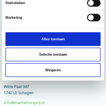
Hoe werkt het
Statistieken
FAQ
Contact
Marketing
Over Mantelzorgvrij
Voor Mantelzorgers
Alles toestaan
Voor Verwijzers
Voor Gemeenten
Voor Zorginstellingen
Selectie toestaan
Financiën
Respijtzorg
Weigeren
Contact
Witte Paal 347
1742 LE Schagen
info@mantelzorgvrij.nl