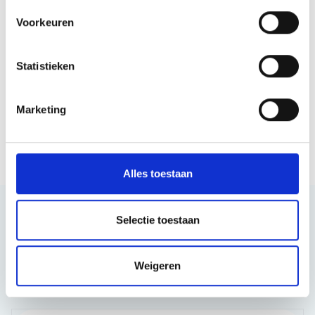
Voorkeuren
Statistieken
Marketing
Verstuur
Alles toestaan
Selectie toestaan
Meld je aan voor onze nieuwsbrief
Blijf op de hoogte van het laatste nieuws over
Weigeren
respijtzorg