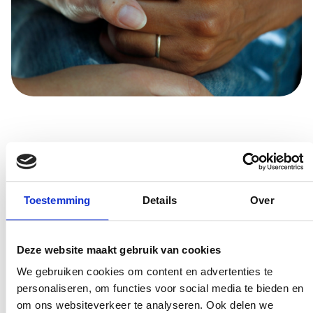
Soorten respijtzorg
Verschillende vormen van respijtzorg kunnen
Toestemming
Details
Over
aansluiten bij de behoefte die de mantelzorger of
zorgvrager nodig heeft zoals:
Deze website maakt gebruik van cookies
Dagopvang: Tijdelijke zorg voor je naaste
We gebruiken cookies om content en advertenties te
gedurende de dag, zodat jij een paar uur voor
personaliseren, om functies voor social media te bieden en
jezelf kunt plannen.
om ons websiteverkeer te analyseren. Ook delen we