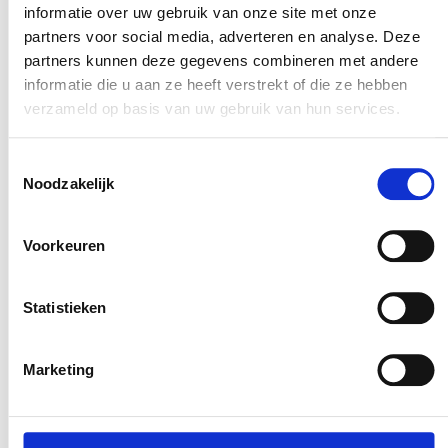
Logeerzorg: Kortdurend verblijf in een zorglocatie,
informatie over uw gebruik van onze site met onze
waar je naaste de nodige zorg en aandacht krijgt.
partners voor social media, adverteren en analyse. Deze
Thuiszorg: Ondersteuning in de thuissituatie door
partners kunnen deze gegevens combineren met andere
een ervaren respijthulp.
informatie die u aan ze heeft verstrekt of die ze hebben
verzameld op basis van uw gebruik van hun services.
Toestemmingsselectie
Bekijk het aanbod
Noodzakelijk
Voorkeuren
Statistieken
Marketing