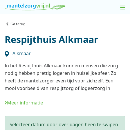
Ga terug
Respijthuis Alkmaar
Alkmaar
In het Respijthuis Alkmaar kunnen mensen die zorg
nodig hebben prettig logeren in huiselijke sfeer. Zo
heeft de mantelzorger even tijd voor zichzelf. Een
mooi voorbeeld van respijtzorg of logeerzorg in
Alkmaar.
Meer informatie
Het luxe woonhuis aan de rand van Alkmaar telt vier
ruime gastenkamers. Elk met eigen badkamer en
Selecteer datum door over dagen heen te swipen
terras. Hier kan men gezellig verblijven met de juiste