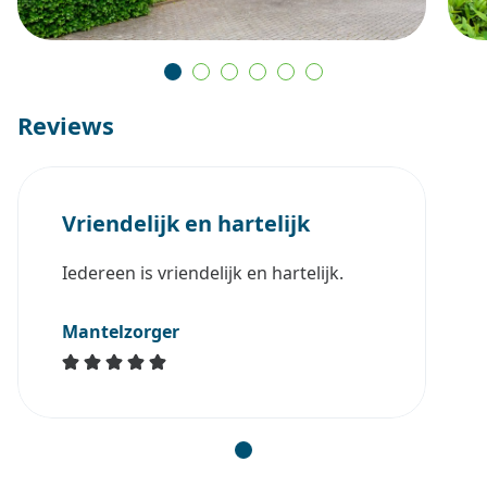
zorgprofessionals of betrokkenen niet in het
belang van de cliënt is (bijvoorbeeld bij ernstige
desoriëntatie door omgeving).
Binnen het Respijthuis staat persoonsgerichte zorg
Reviews
centraal. Dit betekent dat de zorgprofessionals van
het Respijthuis niet alleen kijken naar de zorgvraag,
maar vooral naar de mens achter die vraag. Iedereen
Vriendelijk en hartelijk
die bij het Respijthuis verblijft, heeft zijn of haar eigen
verhaal, gewoonten, behoeften en wensen – en daar
Iedereen is vriendelijk en hartelijk.
stemmen zij de zorg op af.
Mantelzorger
Door deze persoonlijke benadering ontstaat er een
warme, vertrouwde omgeving waar mensen zichzelf
kunnen zijn. Persoonsgerichte zorg betekent bij ons:
luisteren, afstemmen en ondersteunen op een manier
die past bij het leven en ritme van de gast.