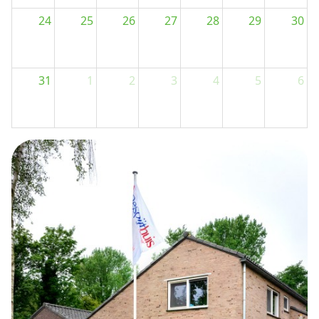
van het respijthuis.
24
25
26
27
28
29
30
Iedere gast is doorgaans in staat om dagelijkse
activiteiten zelfstanding uit te voeren zoals
31
1
2
3
4
5
6
persoonlijke verzorging, eten en mobiliteit. Er kan wel
sprake zijn van het helpen opstarten van bijvoorbeeld
de ADL. Maar er is geen sprake van overname van
zorgtaken.
Mensen met een behoefte aan matige zorg hebben
regelmatige ondersteuning nodig, maar zijn niet
volledig afhankelijk van zorgverleners voor hun
dagelijkse functioneren.
De zorg is vaak gepland en voorspelbaar (dus geen 24-
uurs intensieve zorg). De focus ligt op ondersteunen,
aansturen of stimuleren, niet op volledige overname.