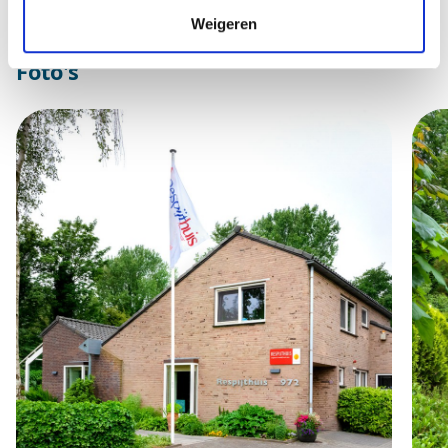
088-5599500
Weigeren
4. Besmettelijke aandoeningen
Foto's
Actieve infectieziekten die een gezondheidsrisico
vormen voor andere gasten, vrijwilligers en
medewerkers.
5. Geen passende indicatie of financiering
Als er geen geldige indicatie of financieringsvorm
beschikbaar is via Wmo, Wlz, Zvw of PGB, en geen
particuliere betaling mogelijk is.
6. Weigering van cliënt of contra-indicatie
Als de cliënt zelf niet akkoord gaat met verblijf.
Als verblijf in het Respijthuis volgens