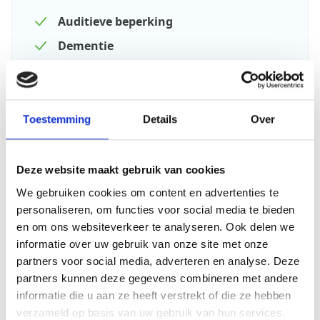
inhouden dat deze client voor een groot deel of
Auditieve beperking
volledig afhankelijk is van vrijwilligers/ verzorgend
Dementie
personeel.
Cliënten met medische aandoeningen die
Lichamelijke beperking
regelmatige monitoring en behandeling vereisen.
Longziekte
Cliënten in de terminale fase van hun leven die
Meervoudige beperking
palliatieve zorg nodig hebben waarvoor het
Toestemming
Details
Over
Respijthuis niet is toegerust.
Niet aangeboren hersenletsel
Cliënten die bij de transfers afhankelijk zijn van
Psychische aandoening
Deze website maakt gebruik van cookies
een tillift.
(Licht) Verstandelijke beperking
We gebruiken cookies om content en advertenties te
Cliënten die niet in staat zijn om zelfstandig te
personaliseren, om functies voor social media te bieden
alarmeren.
Visuele beperking
en om ons websiteverkeer te analyseren. Ook delen we
Ouderdom
2. Psychiatrische en gedragsproblemen
informatie over uw gebruik van onze site met onze
partners voor social media, adverteren en analyse. Deze
partners kunnen deze gegevens combineren met andere
Actieve psychiatrische aandoeningen zoals
informatie die u aan ze heeft verstrekt of die ze hebben
psychoses, ernstige depressie met suïciderisico of
verzameld op basis van uw gebruik van hun services.
ernstige angststoornissen.